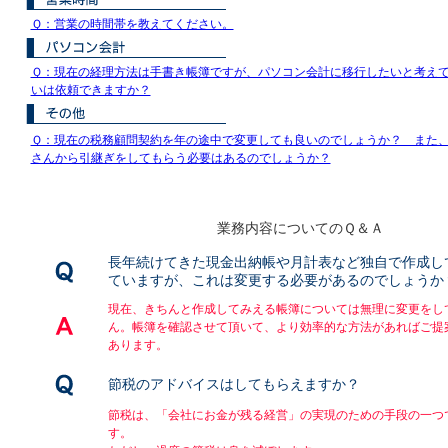
Ｑ：営業の時間帯を教えてください。
Ｑ：現在の経理方法は手書き帳簿ですが、パソコン会計に移行したいと考え
いは依頼できますか？
Ｑ：現在の税務顧問契約を年の途中で変更しても良いのでしょうか？ また
さんから引継ぎをしてもらう必要はあるのでしょうか？
業務内容についてのＱ＆Ａ
長年続けてきた現金出納帳や月計表など独自で作成し
ていますが、これは変更する必要があるのでしょうか
現在、きちんと作成してみえる帳簿については無理に変更をし
ん。帳簿を確認させて頂いて、より効率的な方法があればご提
あります。
節税のアドバイスはしてもらえますか？
節税は、「会社にお金が残る経営」の実現のための手段の一つ
す。