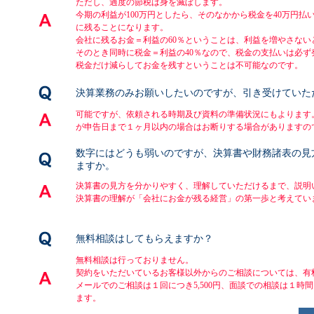
ただし、過度の節税は身を滅ぼします。
今期の利益が100万円としたら、そのなかから税金を40万円払
に残ることになります。
会社に残るお金＝利益の60％ということは、利益を増やさない
そのとき同時に税金＝利益の40％なので、税金の支払いは必ず
税金だけ減らしてお金を残すということは不可能なのです。
決算業務のみお願いしたいのですが、引き受けていた
可能ですが、依頼される時期及び資料の準備状況にもよります
が申告日まで１ヶ月以内の場合はお断りする場合がありますの
数字にはどうも弱いのですが、決算書や財務諸表の見
ますか。
決算書の見方を分かりやすく、理解していただけるまで、説明
決算書の理解が「会社にお金が残る経営」の第一歩と考えてい
無料相談はしてもらえますか？
無料相談は行っておりません。
契約をいただいているお客様以外からのご相談については、有
メールでのご相談は１回につき5,500円、面談での相談は１時間1
ます。