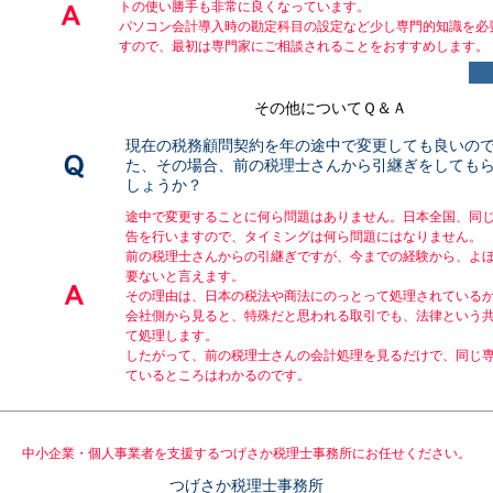
トの使い勝手も非常に良くなっています。
パソコン会計導入時の勘定科目の設定など少し専門的知識を必
すので、最初は専門家にご相談されることをおすすめします。
その他についてＱ＆Ａ
現在の税務顧問契約を年の途中で変更しても良いの
た、その場合、前の税理士さんから引継ぎをしても
しょうか？
途中で変更することに何ら問題はありません。日本全国、同
告を行いますので、タイミングは何ら問題にはなりません。
前の税理士さんからの引継ぎですが、今までの経験から、よ
要ないと言えます。
その理由は、日本の税法や商法にのっとって処理されている
会社側から見ると、特殊だと思われる取引でも、法律という
て処理します。
したがって、前の税理士さんの会計処理を見るだけで、同じ
ているところはわかるのです。
中小企業・個人事業者を支援するつげさか税理士事務所にお任せください。
つげさか税理士事務所