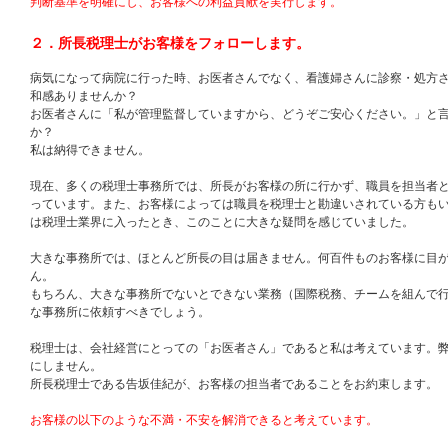
判断基準を明確にし、お客様への利益貢献を実行します。
２．所長税理士がお客様をフォローします。
病気になって病院に行った時、お医者さんでなく、看護婦さんに診察・処方
和感ありませんか？
お医者さんに「私が管理監督していますから、どうぞご安心ください。」と
か？
私は納得できません。
現在、多くの税理士事務所では、所長がお客様の所に行かず、職員を担当者
っています。また、お客様によっては職員を税理士と勘違いされている方も
は税理士業界に入ったとき、このことに大きな疑問を感じていました。
大きな事務所では、ほとんど所長の目は届きません。何百件ものお客様に目
ん。
もちろん、大きな事務所でないとできない業務（国際税務、チームを組んで
な事務所に依頼すべきでしょう。
税理士は、会社経営にとっての「お医者さん」であると私は考えています。
にしません。
所長税理士である告坂佳紀が、お客様の担当者であることをお約束します。
お客様の以下のような不満・不安を解消できると考えています。