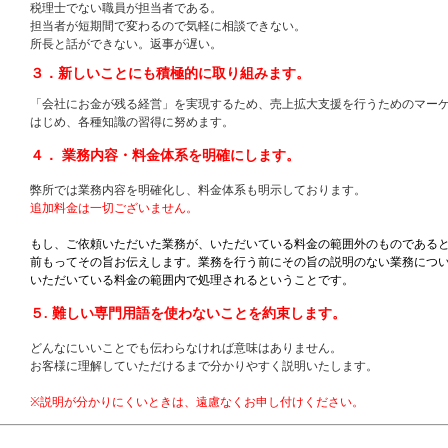
税理士でない職員が担当者である。
担当者が短期間で変わるので気軽に相談できない。
所長と話ができない。返事が遅い。
３．新しいことにも積極的に取り組みます。
「会社にお金が残る経営」を実現するため、売上拡大支援を行うためのマー
はじめ、各種知識の習得に努めます。
４． 業務内容・料金体系を明確にします。
弊所では業務内容を明確化し、料金体系も明示しております。
追加料金は一切ございません。
もし、ご依頼いただいた業務が、いただいている料金の範囲外のものである
前もってその旨お伝えします。業務を行う前にその旨の説明のない業務につ
いただいている料金の範囲内で処理されるということです。
５. 難しい専門用語を使わないことを約束します。
どんなにいいことでも伝わらなければ意味はありません。
お客様に理解していただけるまで分かりやすく説明いたします。
※説明が分かりにくいときは、遠慮なくお申し付けください。