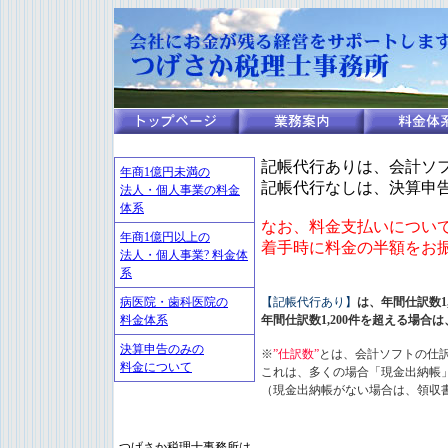
記帳代行ありは、会計ソ
年商1億円未満の
記帳代行なしは、決算申
法人・個人事業の料金
体系
なお、料金支払いについ
年商1億円以上の
着手時に料金の半額をお
法人・個人事業? 料金体
系
病医院・歯科医院の
【記帳代行あり】
は、年間仕訳数1
料金体系
年間仕訳数1,200件を超える場合は、
決算申告のみの
※
”仕訳数”
とは、会計ソフトの仕
料金について
これは、多くの場合「現金出納帳
（現金出納帳がない場合は、領収
つげさか税理士事務所は