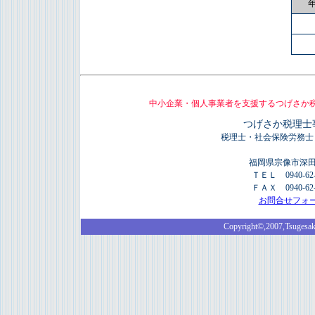
中小企業・個人事業者を支援するつげさか
つげさか税理士
税理士・社会保険労務士
福岡県宗像市深田5
ＴＥＬ 0940-62-
ＦＡＸ 0940-62-
お問合せフォ
Copyright©,2007,Tsugesaka